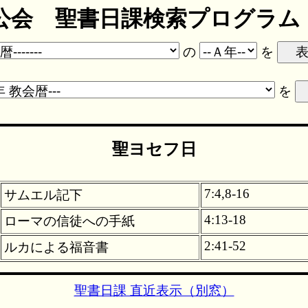
会 聖書日課検索プログラム ve
の
を
を
聖ヨセフ日
7:4,8-16
サムエル記下
4:13-18
ローマの信徒への手紙
2:41-52
ルカによる福音書
聖書日課 直近表示（別窓）