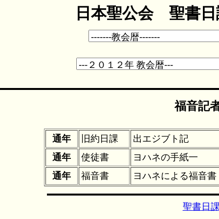
日本聖公会 聖書日課
福音記
通年
旧約日課
出エジブト記
通年
使徒書
ヨハネの手紙一
通年
福音書
ヨハネによる福音書
聖書日課