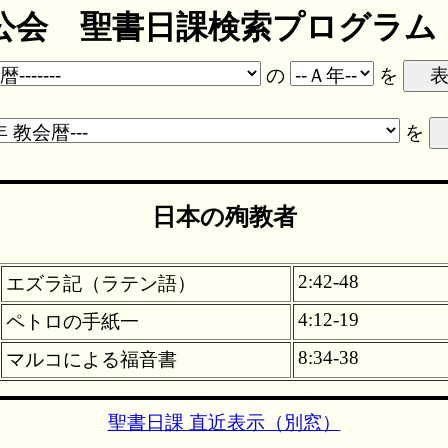
会 聖書日課検索プログラム ve
の
を
を
日本の殉教者
2:42-48
エズラ記（ラテン語）
4:12-19
ペトロの手紙一
8:34-38
マルコによる福音書
聖書日課 直近表示（別窓）