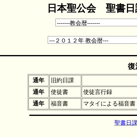
日本聖公会 聖書日課
復
通年
旧約日課
通年
使徒書
使徒言行録
通年
福音書
マタイによる福音書
聖書日課