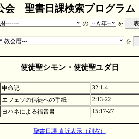
会 聖書日課検索プログラム ve
の
を
を
使徒聖シモン・使徒聖ユダ日
32:1-4
申命記
2:13-22
エフェソの信徒への手紙
15:17-27
ヨハネによる福音書
聖書日課 直近表示（別窓）