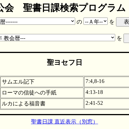
会 聖書日課検索プログラム ve
の
を
を
聖ヨセフ日
7:4,8-16
サムエル記下
4:13-18
ローマの信徒への手紙
2:41-52
ルカによる福音書
聖書日課 直近表示（別窓）